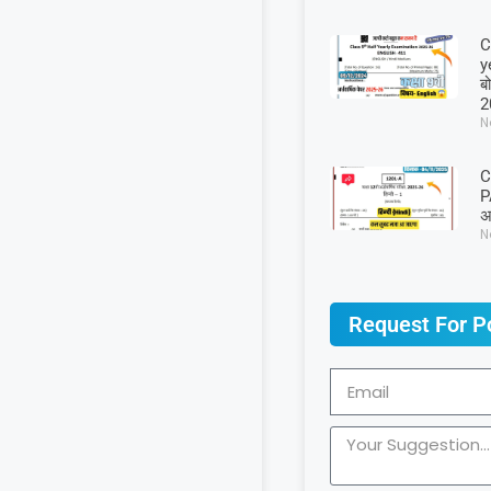
C
y
बो
2
N
C
P
अर
N
Request For P