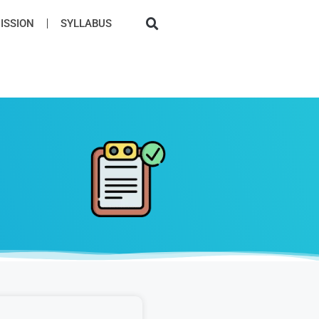
SSION​
SYLLABUS​