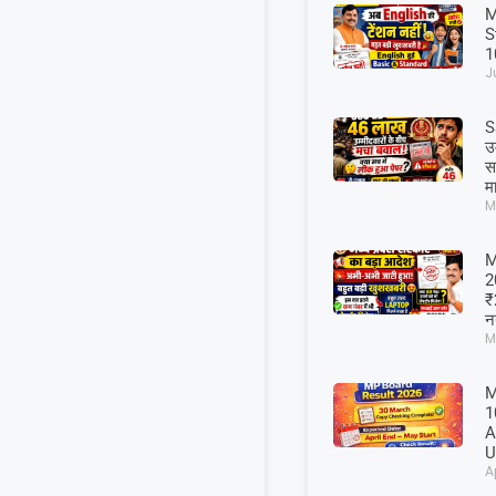
M
S
10
J
S
उ
स
म
M
M
2
₹
न
M
M
1
A
U
A