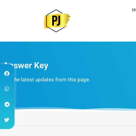
H
Answer Key
Get the latest updates from this page.