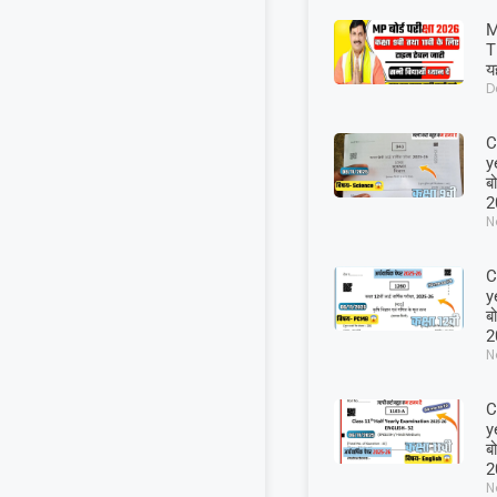
M
T
यह
D
C
y
बो
2
N
C
y
बो
2
N
C
y
बो
2
N