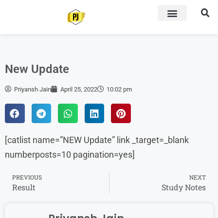
New Update
Priyansh Jain
April 25, 2022
10:02 pm
[catlist name=”NEW Update” link _target=_blank
numberposts=10 pagination=yes]
PREVIOUS
NEXT
Result
Study Notes