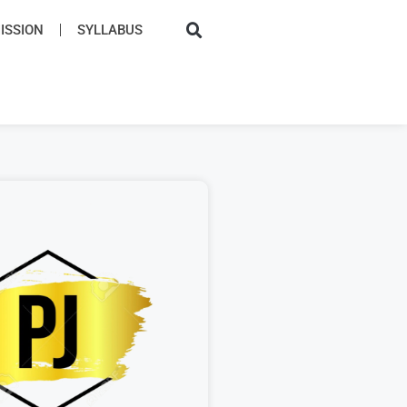
SSION​
SYLLABUS​