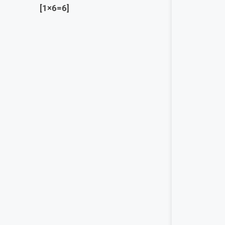
लिखिए
[
1
×6=6]