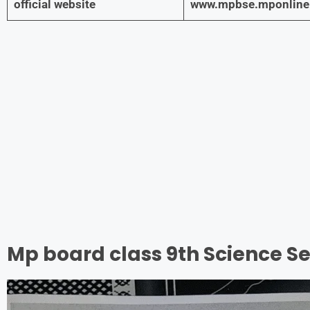
official website
www.mpbse.mponline.
Mp board class 9th Science Se