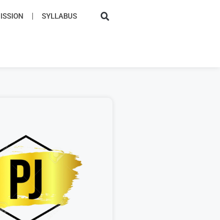
SSION​
SYLLABUS​