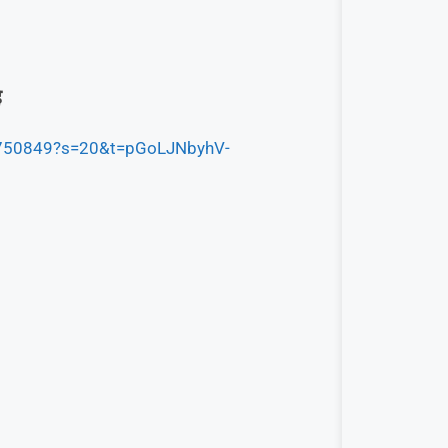
ै
20750849?s=20&t=pGoLJNbyhV-