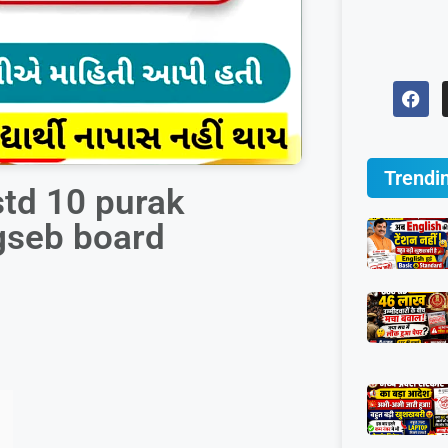
Trendi
std 10 purak
gseb board