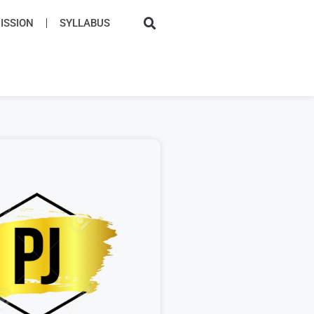
SSION​
SYLLABUS​