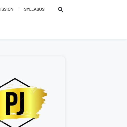
SSION​
SYLLABUS​