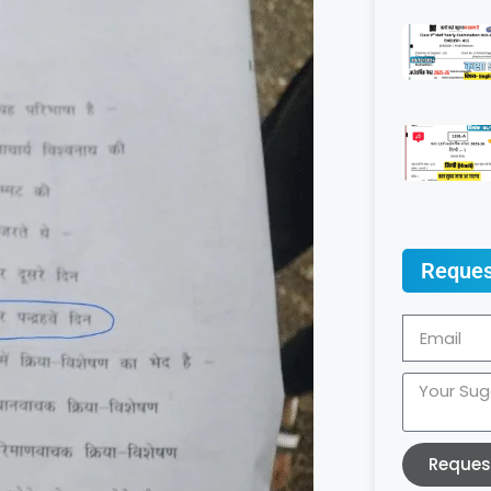
Reques
Reques