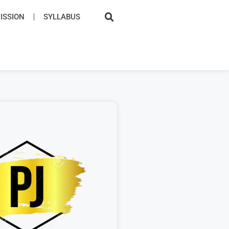
SSION​
SYLLABUS​