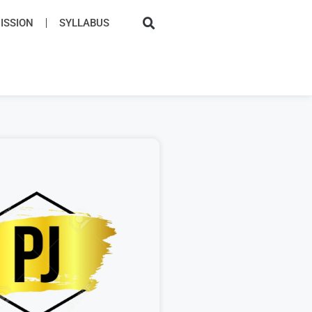
SSION​
SYLLABUS​