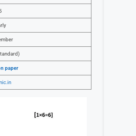
5
rly
ember
tandard)
n paper
ic.in