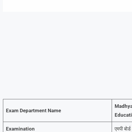
Madhya
Exam Department Name
Educat
Examination
एमपी बोर्ड