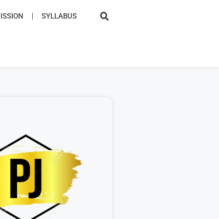
SSION​
SYLLABUS​