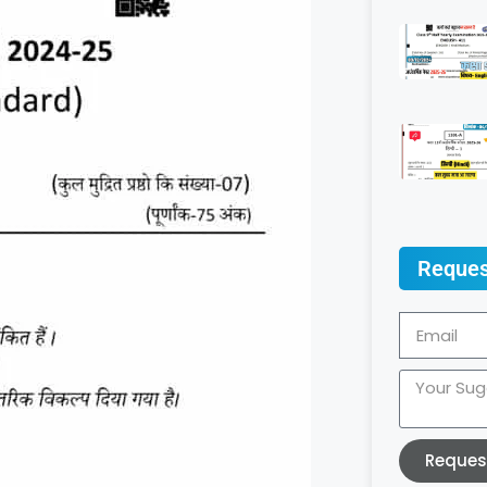
Reques
Reques