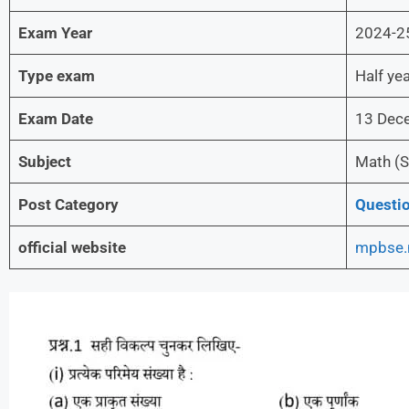
Exam Year
2024-2
Type exam
Half yea
Exam Date
13 Dec
Subject
Math (S
Post Category
Questio
official website
mpbse.n