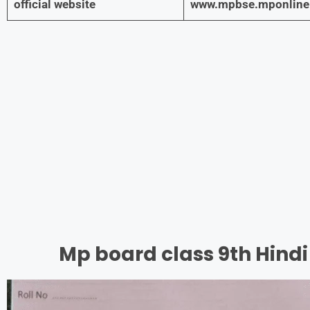
official website
www.mpbse.mponline.
Mp board class 9th Hind