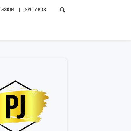
SSION​
SYLLABUS​