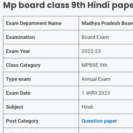
Mp board class 9th Hindi pap
Exam Department Name
Madhya Pradesh Board
Examination
Board Exam
Exam Year
2022-23
Class Category
MPBSE 9th
Type exam
Annual Exam
Exam Date
1 अप्रैल 2023
Subject
Hindi
Post Category
Question paper