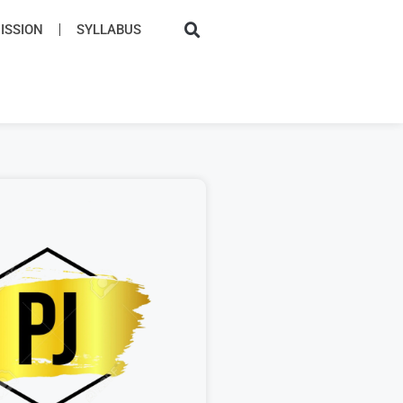
SSION​
SYLLABUS​