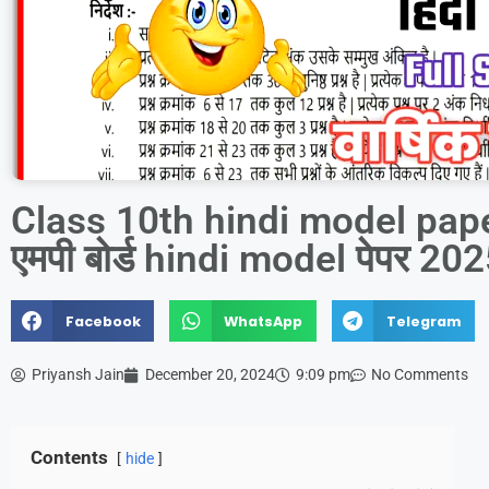
Class 10th hindi model pap
एमपी बोर्ड hindi model पेपर 20
Facebook
WhatsApp
Telegram
Priyansh Jain
December 20, 2024
9:09 pm
No Comments
Contents
hide