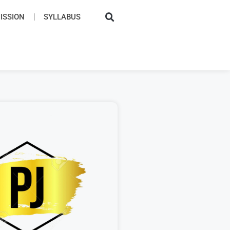
SSION​
SYLLABUS​